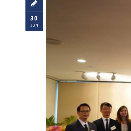
30
JUN