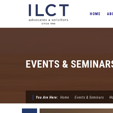
Skip
to
HOME
AB
content
EVENTS & SEMINAR
You Are Here:
Home
⁄
Events & Seminars
⁄
Ho